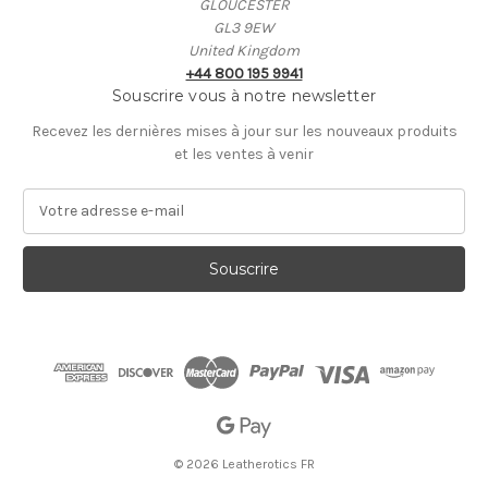
GLOUCESTER
GL3 9EW
United Kingdom
+44 800 195 9941
Souscrire vous à notre newsletter
Recevez les dernières mises à jour sur les nouveaux produits
et les ventes à venir
A
d
r
e
s
s
e
E
-
m
a
i
© 2026 Leatherotics FR
l