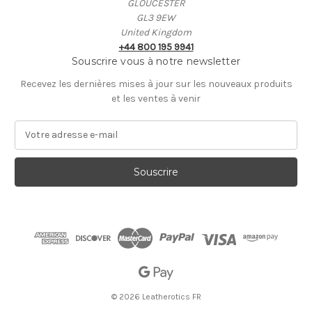
GLOUCESTER
GL3 9EW
United Kingdom
+44 800 195 9941
Souscrire vous à notre newsletter
Recevez les dernières mises à jour sur les nouveaux produits
et les ventes à venir
A
d
r
e
s
s
e
E
-
m
a
i
© 2026 Leatherotics FR
l