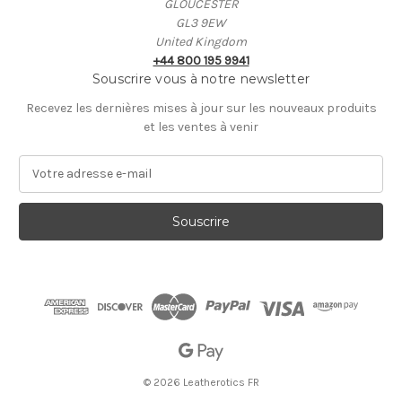
GLOUCESTER
GL3 9EW
United Kingdom
+44 800 195 9941
Souscrire vous à notre newsletter
Recevez les dernières mises à jour sur les nouveaux produits
et les ventes à venir
A
d
r
e
s
s
e
E
-
m
a
i
© 2026 Leatherotics FR
l