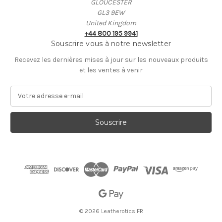
GLOUCESTER
GL3 9EW
United Kingdom
+44 800 195 9941
Souscrire vous à notre newsletter
Recevez les dernières mises à jour sur les nouveaux produits
et les ventes à venir
A
d
r
e
s
s
e
E
-
m
a
i
© 2026 Leatherotics FR
l