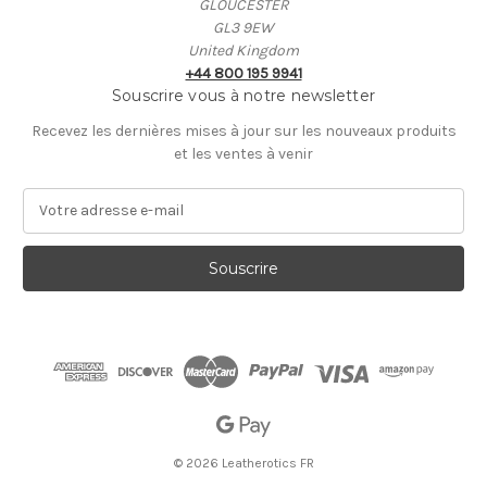
GLOUCESTER
GL3 9EW
United Kingdom
+44 800 195 9941
Souscrire vous à notre newsletter
Recevez les dernières mises à jour sur les nouveaux produits
et les ventes à venir
A
d
r
e
s
s
e
E
-
m
a
i
© 2026 Leatherotics FR
l