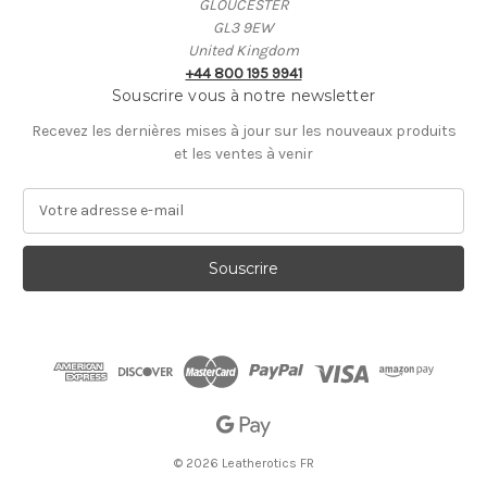
GLOUCESTER
GL3 9EW
United Kingdom
+44 800 195 9941
Souscrire vous à notre newsletter
Recevez les dernières mises à jour sur les nouveaux produits
et les ventes à venir
A
d
r
e
s
s
e
E
-
m
a
i
© 2026 Leatherotics FR
l