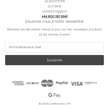
GLOUCESTER
GL3 9EW
United Kingdom
+44 800 195 9941
Souscrire vous à notre newsletter
Recevez les dernières mises à jour sur les nouveaux produits
et les ventes à venir
A
d
r
e
s
s
e
E
-
m
a
i
© 2026 Leatherotics FR
l