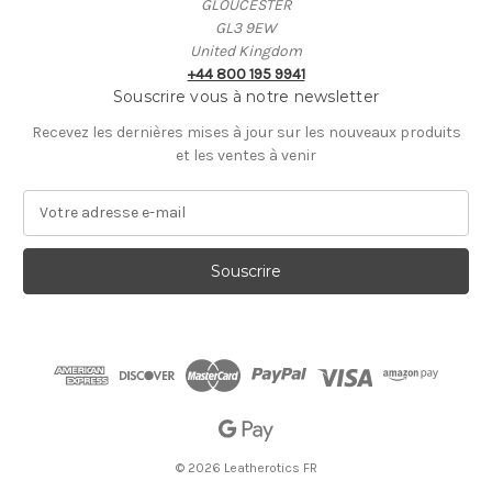
GLOUCESTER
GL3 9EW
United Kingdom
+44 800 195 9941
Souscrire vous à notre newsletter
Recevez les dernières mises à jour sur les nouveaux produits
et les ventes à venir
A
d
r
e
s
s
e
E
-
m
a
i
© 2026 Leatherotics FR
l