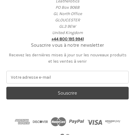
Leatherotics
PO Box 9068
GL North Office
GLOUCESTER
GL3 9EW
United Kingdom
+44 800 195 9941
Souscrire vous à notre newsletter
Recevez les dernières mises à jour sur les nouveaux produits
et les ventes à venir
A
d
r
e
s
s
e
E
-
m