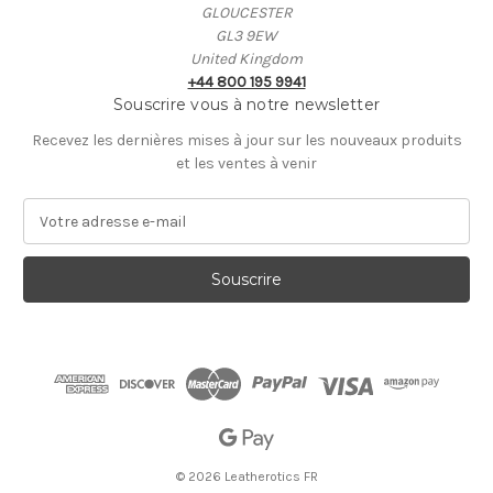
GLOUCESTER
GL3 9EW
United Kingdom
+44 800 195 9941
Souscrire vous à notre newsletter
Recevez les dernières mises à jour sur les nouveaux produits
et les ventes à venir
A
d
r
e
s
s
e
E
-
m
a
i
© 2026 Leatherotics FR
l