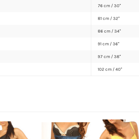
76 cm / 30"
81 cm / 32"
86 cm / 34"
91 cm / 36"
97 cm / 38"
102 cm / 40"