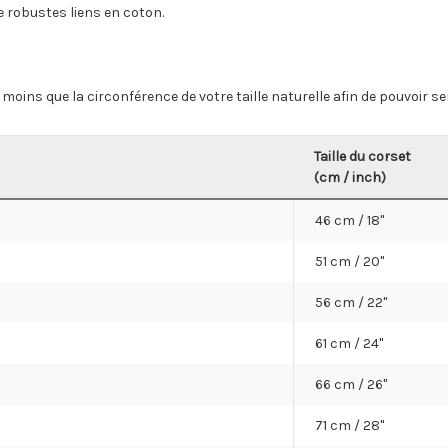
de robustes liens en coton.
moins que la circonférence de votre taille naturelle afin de pouvoir se
Taille du corset
(cm /
inch
)
46 cm / 18"
51 cm / 20"
56 cm / 22"
61 cm / 24"
66 cm / 26"
71 cm / 28"