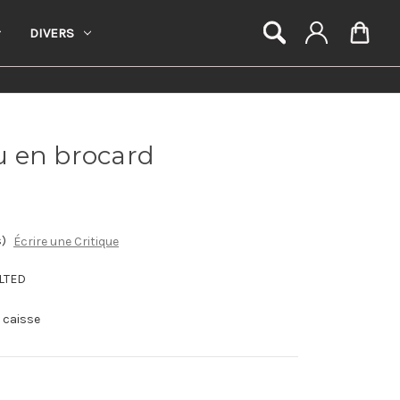
DIVERS
eu en brocard
s)
Écrire une Critique
LTED
a caisse