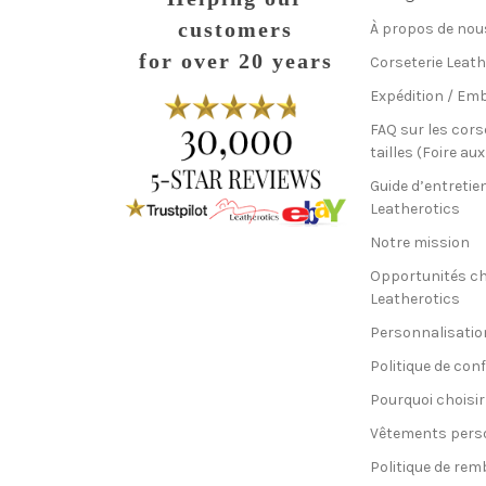
customers
À propos de nou
for over 20 years
Corseterie Leath
Expédition / Emb
FAQ sur les cors
tailles (Foire au
Guide d’entretie
Leatherotics
Notre mission
Opportunités c
Leatherotics
Personnalisatio
Politique de conf
Pourquoi choisir
Vêtements pers
Politique de re