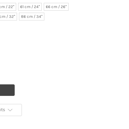
cm / 22"
61 cm / 24"
66 cm / 26"
 cm / 32"
86 cm / 34"
its