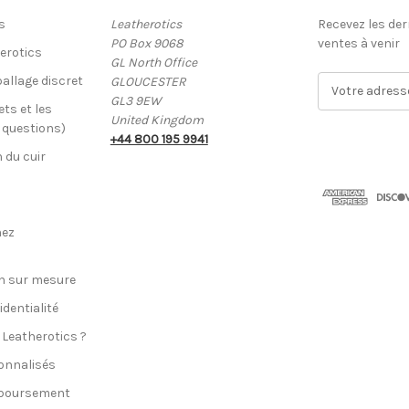
s
Leatherotics
Recevez les der
PO Box 9068
ventes à venir
erotics
GL North Office
allage discret
GLOUCESTER
A
GL3 9EW
d
ets et les
United Kingdom
r
x questions)
+44 800 195 9941
e
n du cuir
s
s
e
E
hez
-
m
a
n sur mesure
i
identialité
l
 Leatherotics ?
onnalisés
mboursement