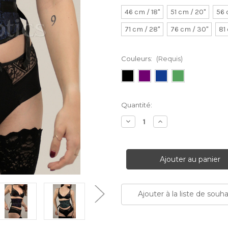
46 cm / 18"
51 cm / 20"
56 
71 cm / 28"
76 cm / 30"
81
Couleurs:
(Requis)
Stock
Quantité:
Actuel:
Diminuer
Augmenter
la
la
quantité:
quantité:
Ajouter à la liste de souha