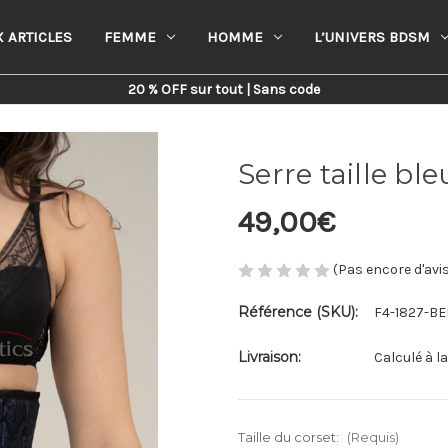
 ARTICLES
FEMME
HOMME
L’UNIVERS BDSM
Home
Femme
Corsets
Underbust
Serre taille bleu en brocard
20 % OFF sur tout | Sans code
Serre taille bl
49,00€
(Pas encore d'avi
Référence (SKU):
F4-1827-BE
Livraison:
Calculé à l
Taille du corset:
(Requis)