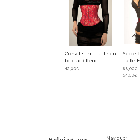
Corset serre-taille en
Serre T
brocard fleuri
Taille 
45,00€
93,00€
54,00€
Naviguer
Helping our