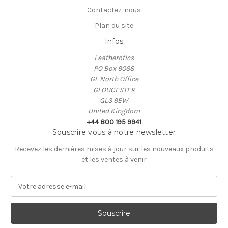
Contactez-nous
Plan du site
Infos
Leatherotics
PO Box 9068
GL North Office
GLOUCESTER
GL3 9EW
United Kingdom
+44 800 195 9941
Souscrire vous à notre newsletter
Recevez les dernières mises à jour sur les nouveaux produits
et les ventes à venir
A
d
r
e
s