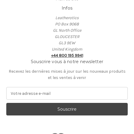
Infos
Leatherotics
PO Box 9068
GL North Office
GLOUCESTER
GL3 9EW
United Kingdom
+44 800 195 9941
Souscrire vous à notre newsletter
Recevez les dernières mises à jour sur les nouveaux produits
et les ventes à venir
A
d
r
e
s
s
e