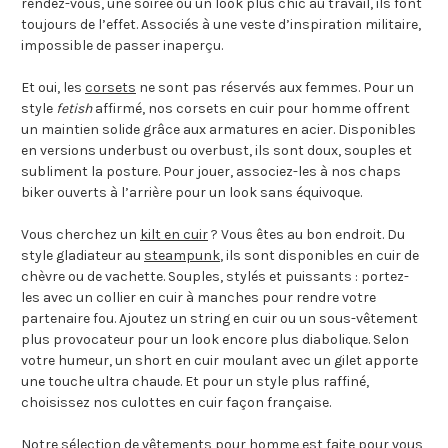
rendez-vous, une soirée ou un look plus chic au travail, ils font
toujours de l’effet. Associés à une veste d’inspiration militaire,
impossible de passer inaperçu.
Et oui, les
corsets
ne sont pas réservés aux femmes. Pour un
style
fetish
affirmé, nos corsets en cuir pour homme offrent
un maintien solide grâce aux armatures en acier. Disponibles
en versions underbust ou overbust, ils sont doux, souples et
subliment la posture. Pour jouer, associez-les à nos chaps
biker ouverts à l’arrière pour un look sans équivoque.
Vous cherchez un
kilt en cuir
? Vous êtes au bon endroit. Du
style gladiateur au
steampunk
, ils sont disponibles en cuir de
chèvre ou de vachette. Souples, stylés et puissants : portez-
les avec un collier en cuir à manches pour rendre votre
partenaire fou. Ajoutez un string en cuir ou un sous-vêtement
plus provocateur pour un look encore plus diabolique. Selon
votre humeur, un short en cuir moulant avec un gilet apporte
une touche ultra chaude. Et pour un style plus raffiné,
choisissez nos culottes en cuir façon française.
Notre sélection de vêtements pour homme est faite pour vous