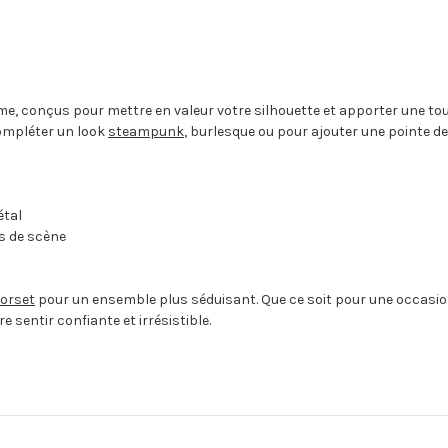
mme, conçus pour mettre en valeur votre silhouette et apporter une to
compléter un look
steampunk
, burlesque ou pour ajouter une pointe de
étal
s de scène
orset
pour un ensemble plus séduisant. Que ce soit pour une occasio
e sentir confiante et irrésistible.