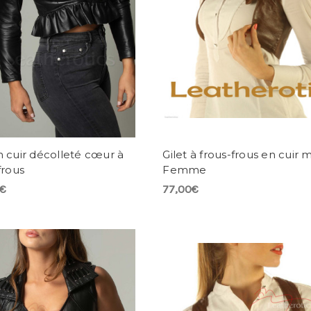
 cuir décolleté cœur à
Gilet à frous-frous en cuir 
frous
Femme
0€
77,00€