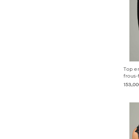
Top en
frous-
153,0