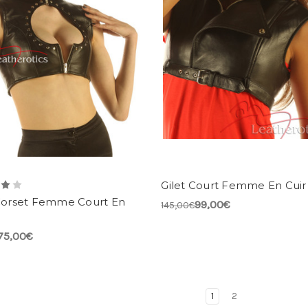
Gilet Court Femme En Cuir
 Corset Femme Court En
99,00€
145,00€
75,00€
1
2