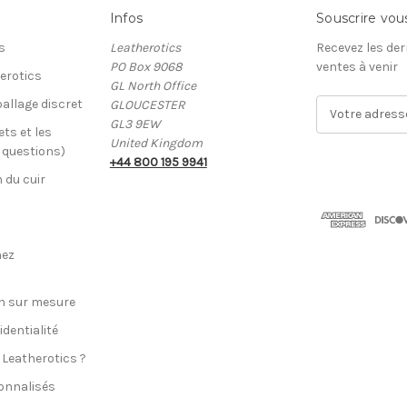
Infos
Souscrire vou
s
Leatherotics
Recevez les der
PO Box 9068
ventes à venir
erotics
GL North Office
allage discret
GLOUCESTER
A
GL3 9EW
d
ets et les
United Kingdom
r
x questions)
+44 800 195 9941
e
n du cuir
s
s
e
E
hez
-
m
a
n sur mesure
i
identialité
l
 Leatherotics ?
onnalisés