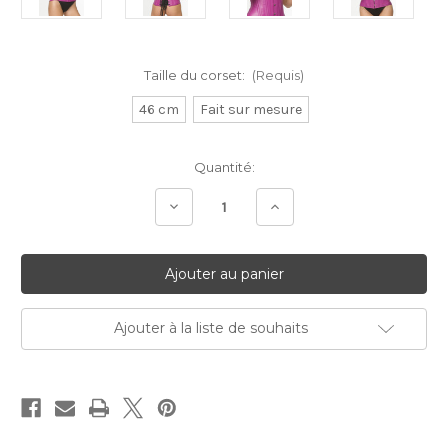
Taille du corset:
(Requis)
46 cm
Fait sur mesure
Stock
Quantité:
Actuel:
Diminuer
Augmenter
la
la
quantité:
quantité:
Ajouter à la liste de souhaits