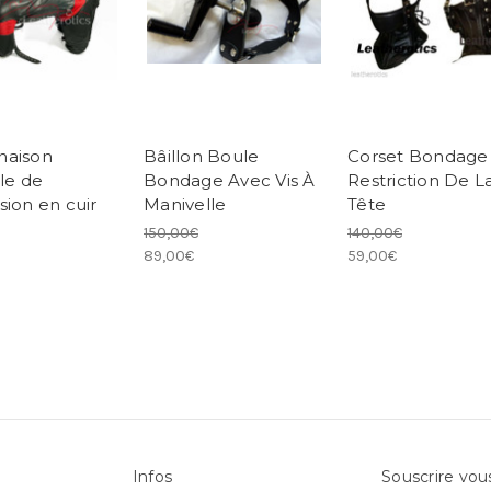
naison
Bâillon Boule
Corset Bondage
le de
Bondage Avec Vis À
Restriction De L
sion en cuir
Manivelle
Tête
150,00€
140,00€
89,00€
59,00€
Infos
Souscrire vou