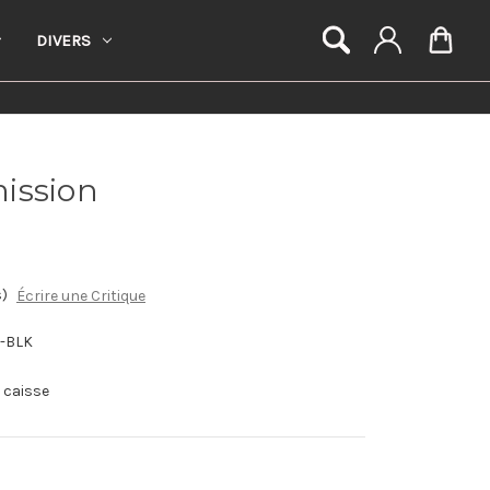
DIVERS
ission
s)
Écrire une Critique
G-BLK
a caisse