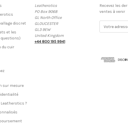
s
Leatherotics
Recevez les der
PO Box 9068
ventes à venir
erotics
GL North Office
allage discret
GLOUCESTER
A
GL3 9EW
d
ets et les
United Kingdom
r
x questions)
+44 800 195 9941
e
n du cuir
s
s
e
E
hez
-
m
a
n sur mesure
i
identialité
l
 Leatherotics ?
onnalisés
mboursement