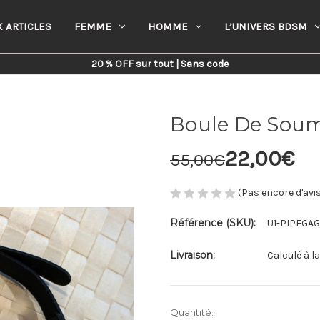
 ARTICLES
FEMME
HOMME
L’UNIVERS BDSM
Home
L’Univers BDSM
Boule De Soumission
20 % OFF sur tout | Sans code
Boule De Soum
22,00€
55,00€
(Pas encore d'avi
Référence (SKU):
U1-PIPEGA
Livraison:
Calculé à l
Stock
Quantité: