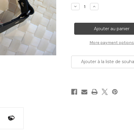
Actuel:
Diminuer
Augmenter
la
la
quantité:
quantité:
More payment options
Ajouter à la liste de souha