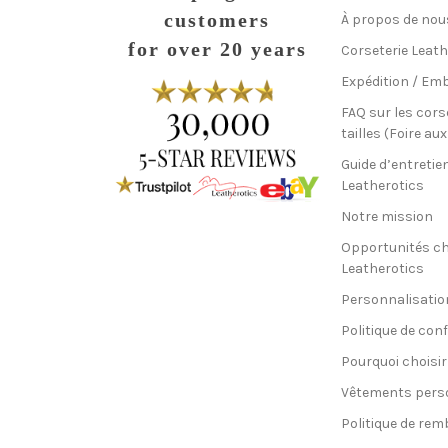
customers
À propos de nou
for over 20 years
Corseterie Leath
Expédition / Emb
FAQ sur les cors
tailles (Foire au
Guide d’entretie
Leatherotics
Notre mission
Opportunités c
Leatherotics
Personnalisatio
Politique de conf
Pourquoi choisir
Vêtements pers
Politique de re