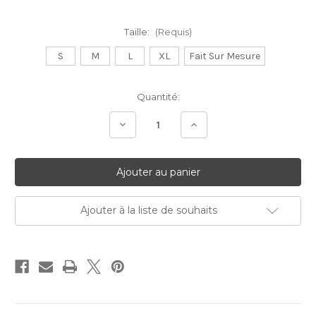
Taille:
(Requis)
S
M
L
XL
Fait Sur Mesure
Stock
Quantité:
Actuel:
Diminuer
Augmenter
la
la
quantité:
quantité:
Ajouter à la liste de souhaits