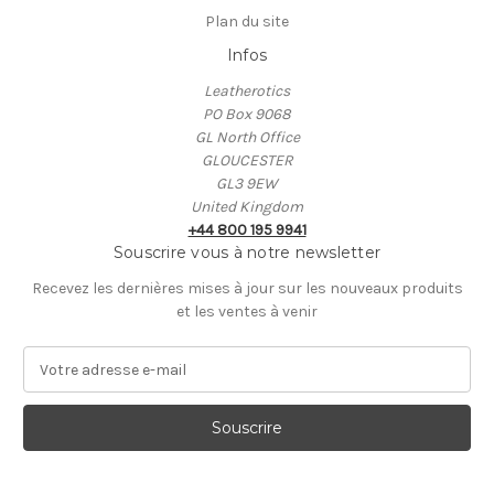
Plan du site
Infos
Leatherotics
PO Box 9068
GL North Office
GLOUCESTER
GL3 9EW
United Kingdom
+44 800 195 9941
Souscrire vous à notre newsletter
Recevez les dernières mises à jour sur les nouveaux produits
et les ventes à venir
A
d
r
e
s
s