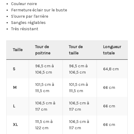
Couleur noire
Fermeture éclair sur le buste
S'ouvre par l'arrière
Sangles réglables
Très résistant
Tour de
Tour de
Longueur
Taille
poitrine
taille
totale
96,5 cm à
96,5 cm à
S
64,8 cm
106,5 cm
106,5 cm
101,5 cm à
101,5 cm à
M
66 cm
111,5 cm
111,5 cm
106,5 cm à
106,5 cm à
L
66 cm
117 cm
117 cm
111,5 cm à
106,5 cm à
XL
66 cm
122 cm
117 cm