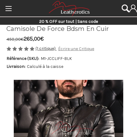
20 % OFF sur tout | Sans code
Camisole De Force Bdsm En Cuir
265,00€
450,00€
(1 critique)
Écrire une Critique
Référence (SKU):
M1-JCCLIFF-BLK
Livraison:
Calculé à la caisse