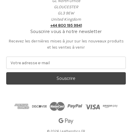
GL North Office
GLOUCESTER
GL3 9EW
United Kingdom
+44 800 195 9941
Souscrire vous à notre newsletter
Recevez les dernières mises à jour sur les nouveaux produits
et les ventes à venir
A
d
r
e
s
s
e
E
-
m
a
i
© 2026 Leatherotics FR