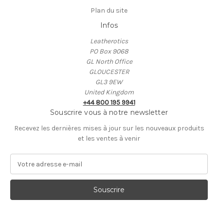
Plan du site
Infos
Leatherotics
PO Box 9068
GL North Office
GLOUCESTER
GL3 9EW
United Kingdom
+44 800 195 9941
Souscrire vous à notre newsletter
Recevez les dernières mises à jour sur les nouveaux produits
et les ventes à venir
A
d
r
e
s
s