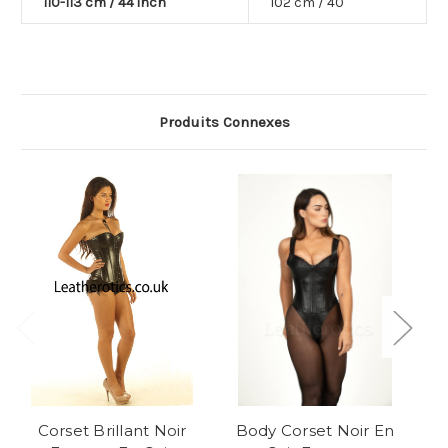
110-113 cm / 44 inch
102 cm / 40"
Produits Connexes
Corset Brillant Noir
Body Corset Noir En
Bu