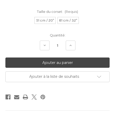
Taille du corset:
(Requis)
51 cm / 20"
81 cm / 32"
Stock
Quantité:
Actuel:
Diminuer
Augmenter
la
la
quantité:
quantité:
Ajouter à la liste de souhaits