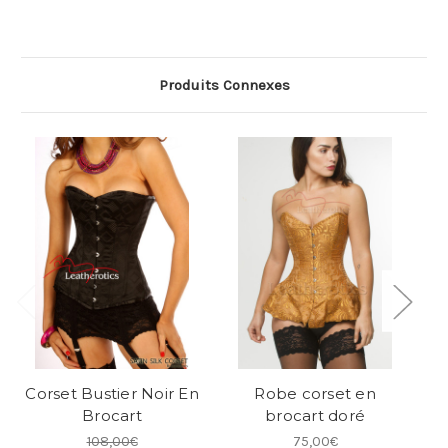
Produits Connexes
Corset Bustier Noir En
Robe corset en
C
Brocart
brocart doré
108,00€
75,00€