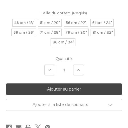
Taille du corset:
(Requis)
46 cm / 18"
51 cm / 20"
56 cm / 22"
61 cm / 24"
66 cm / 26"
71 cm / 28"
76 cm / 30"
81 cm / 32"
86 cm / 34"
Stock
Quantité:
Actuel:
Diminuer
Augmenter
la
la
quantité:
quantité:
Ajouter à la liste de souhaits