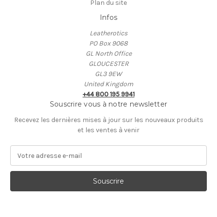
Plan du site
Infos
Leatherotics
PO Box 9068
GL North Office
GLOUCESTER
GL3 9EW
United Kingdom
+44 800 195 9941
Souscrire vous à notre newsletter
Recevez les dernières mises à jour sur les nouveaux produits
et les ventes à venir
A
d
r
e
s
s
e