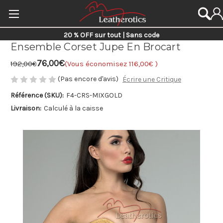
20 % OFF sur tout | Sans code
Ensemble Corset Jupe En Brocart
76,00€
192,00€
(Vous économisez
116,00€
)
(Pas encore d'avis)
Écrire une Critique
Référence (SKU):
F4-CRS-MIXGOLD
Livraison:
Calculé à la caisse