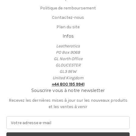
Politique de remboursement
Contactez-nous
Plan du site
Infos
Leatherotics
PO Box 9068
GL North Office
GLOUCESTER
GL3 9EW
United Kingdom
+44 800 195 9941
Souscrire vous à notre newsletter
Recevez les dernières mises à jour sur les nouveaux produits
et les ventes à venir
A
d
r