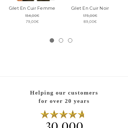
Gilet En Cuir Femme
Gilet En Cuir Noir
Gi
154,00€
175,00€
79,00€
89,00€
Helping our customers
for over 20 years