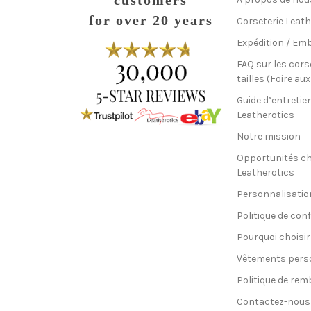
customers
for over 20 years
Corseterie Leath
Expédition / Emb
FAQ sur les cors
tailles (Foire au
Guide d’entretie
Leatherotics
Notre mission
Opportunités c
Leatherotics
Personnalisatio
Politique de conf
Pourquoi choisir
Vêtements pers
Politique de re
Contactez-nous