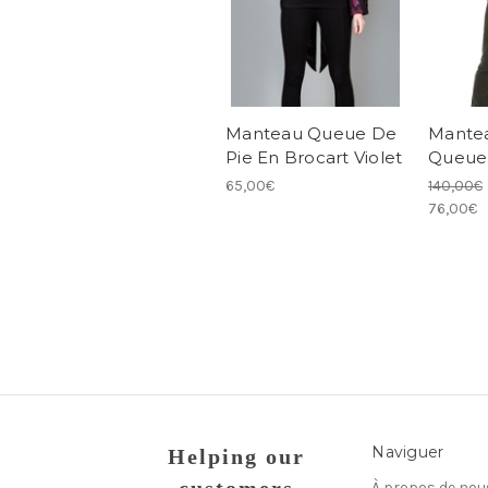
Manteau Queue De
Mante
Pie En Brocart Violet
Queue
65,00€
140,00€
76,00€
Naviguer
Helping our
À propos de nou