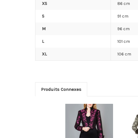
XS
86 cm
S
91 cm
M
96 cm
L
101 cm
XL
106 cm
Produits Connexes