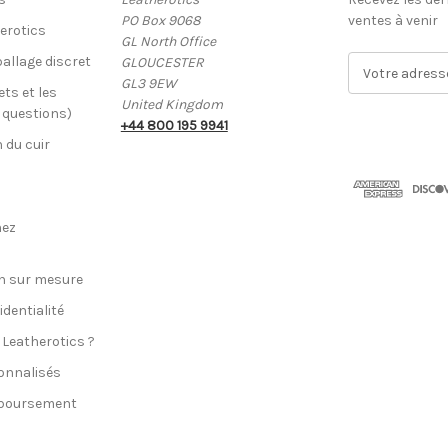
PO Box 9068
ventes à venir
erotics
GL North Office
allage discret
GLOUCESTER
A
GL3 9EW
d
ets et les
United Kingdom
r
x questions)
+44 800 195 9941
e
n du cuir
s
s
e
E
hez
-
m
a
n sur mesure
i
identialité
l
 Leatherotics ?
onnalisés
mboursement