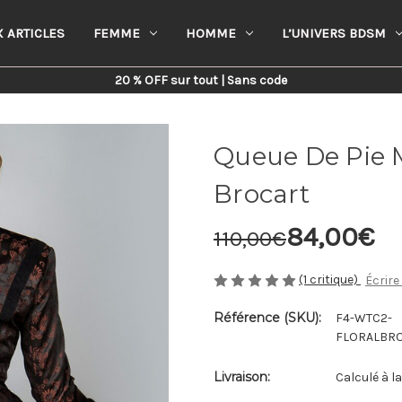
 ARTICLES
FEMME
HOMME
L’UNIVERS BDSM
Home
Femme
Steampunk
Queue De Pie Manteau Marron En Brocart
20 % OFF sur tout | Sans code
Queue De Pie 
Brocart
84,00€
110,00€
(1 critique)
Écrire
Référence (SKU):
F4-WTC2-
FLORALBR
Livraison:
Calculé à l