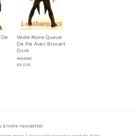
 De
Veste Noire Queue
De Pie Avec Brocart
Doré
145,00€
89,00€
s à notre newsletter
nières mises à jour sur les nouveaux produits et les