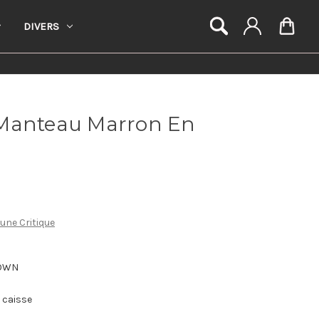
DIVERS
Manteau Marron En
 une Critique
OWN
a caisse