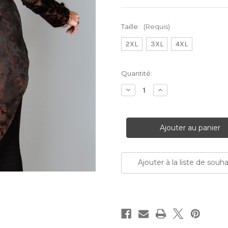
Taille:
(Requis)
2XL
3XL
4XL
Stock
Quantité:
Actuel:
Diminuer
Augmenter
la
la
quantité:
quantité:
Ajouter à la liste de souha