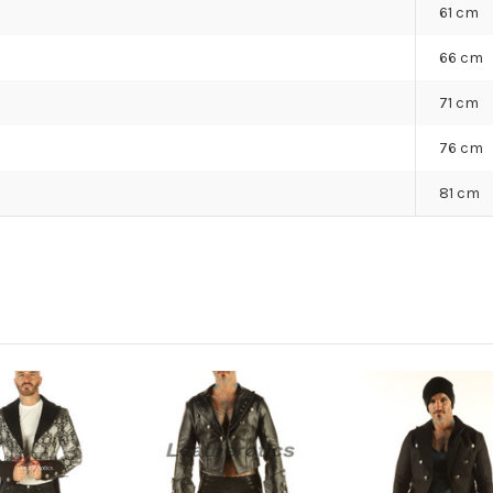
61 cm
66 cm
71 cm
76 cm
81 cm