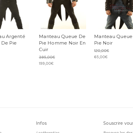
au Argenté
Manteau Queue De
Manteau Queue
 De Pie
Pie Homme Noir En
Pie Noir
Cuir
120,00€
65,00€
395,00€
199,00€
Infos
Souscrire vou
s
Leatherotics
Recevez les der