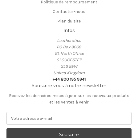
Politique de remboursement
Contactez-nous
Plan du site
Infos
Leatherotics
PO Box 9068
GL North Office
GLOUCESTER
GL3 9EW
United Kingdom
+44 800 195 9941
Souscrire vous à notre newsletter
Recevez les dernières mises à jour sur les nouveaux produits
et les ventes à venir
A
d
r
e