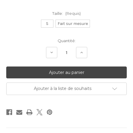
Taille:
(Requis)
S
Fait sur mesure
Stock
Quantité:
Actuel:
Diminuer
Augmenter
la
la
quantité:
quantité:
Ajouter à la liste de souhaits