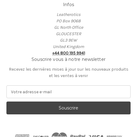
Infos
Leatherotics
PO Box 9068
GL North Office
GLOUCESTER
GL3 9EW
United Kingdom
+44 800 195 9941
Souscrire vous à notre newsletter
Recevez les dernières mises à jour sur les nouveaux produits
et les ventes à venir
A
d
r
e
s
s
e
E