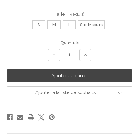
Taille:
(Requis)
S
M
L
Sur Mesure
Stock
Quantité:
Actuel:
Diminuer
Augmenter
la
la
quantité:
quantité:
Ajouter à la liste de souhaits