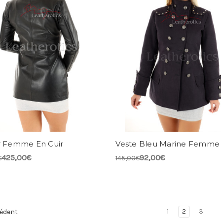
r Femme En Cuir
Veste Bleu Marine Femme
425,00€
92,00€
€
145,00€
1
2
3
édent