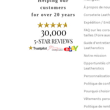
Helping our
customers
À propos de nou
for over 20 years
Corseterie Leath
Expédition / Emb
FAQ sur les cors
tailles (Foire au
Guide d’entretie
Leatherotics
Notre mission
Opportunités c
Leatherotics
Personnalisatio
Politique de conf
Pourquoi choisir
Vêtements pers
Politique de re