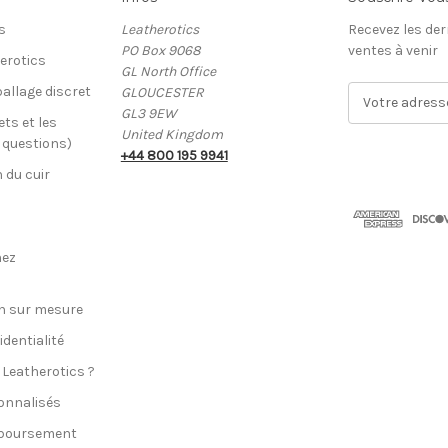
s
Leatherotics
Recevez les der
PO Box 9068
ventes à venir
erotics
GL North Office
allage discret
GLOUCESTER
A
GL3 9EW
d
ets et les
United Kingdom
r
x questions)
+44 800 195 9941
e
n du cuir
s
s
e
E
hez
-
m
a
n sur mesure
i
identialité
l
 Leatherotics ?
onnalisés
mboursement