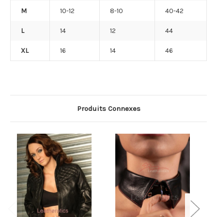
M
10-12
8-10
40-42
L
14
12
44
XL
16
14
46
Produits Connexes