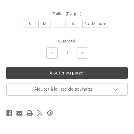
Taille:
(Requis)
S
M
L
XL
Sur Mesure
Stock
Quantité:
Actuel:
Diminuer
Augmenter
la
la
quantité:
quantité:
Ajouter à la liste de souhaits