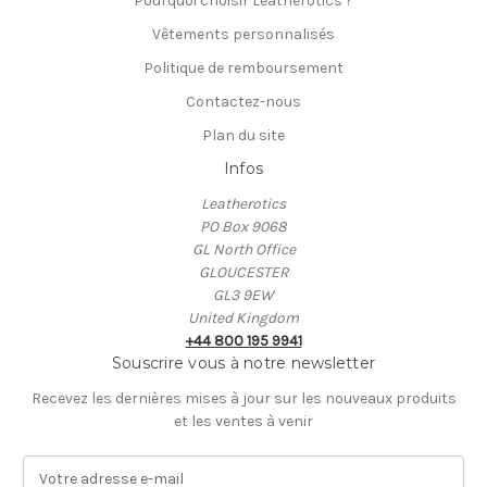
Pourquoi choisir Leatherotics ?
Vêtements personnalisés
Politique de remboursement
Contactez-nous
Plan du site
Infos
Leatherotics
PO Box 9068
GL North Office
GLOUCESTER
GL3 9EW
United Kingdom
+44 800 195 9941
Souscrire vous à notre newsletter
Recevez les dernières mises à jour sur les nouveaux produits
et les ventes à venir
A