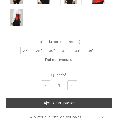
Taille du corset:
(Requis)
26"
28"
30"
32"
34"
36"
Fait sur mesure
Stock
Quantité:
Actuel:
Diminuer
Augmenter
la
la
quantité:
quantité:
Ajouter à la liste de souhaits