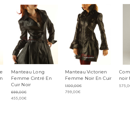
e
Manteau Long
Manteau Victorien
Comb
n
Femme Cintré En
Femme Noir En Cuir
noi
Cuir Noir
1.100,00€
575,0
799,00€
699,00€
455,00€