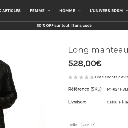
 ARTICLES
FEMME
HOMME
L’UNIVERS BDSM
Home
Homme
Vestes
Long manteau en cuir noir Homme
20 % OFF sur tout | Sans code
Long manteau
528,00€
(Pas encore d'avi
Référence (SKU):
M1-6241-BL
Livraison:
Calculé à l
Taille:
(Requis)