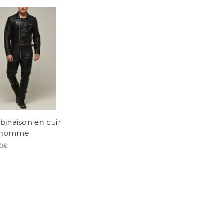
inaison en cuir
r homme
0€