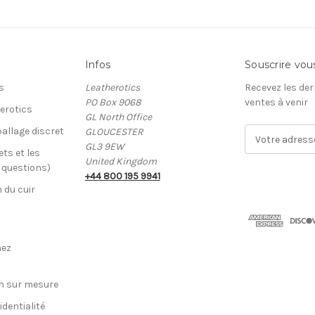
Infos
Souscrire vou
s
Leatherotics
Recevez les der
PO Box 9068
ventes à venir
erotics
GL North Office
allage discret
GLOUCESTER
A
GL3 9EW
d
ets et les
United Kingdom
r
x questions)
+44 800 195 9941
e
n du cuir
s
s
e
E
hez
-
m
a
n sur mesure
i
identialité
l