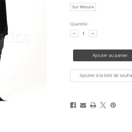
Sur Mesure
Stock
Quantité:
Actuel:
Diminuer
Augmenter
la
la
quantité:
quantité:
Ajouter à la liste de souha