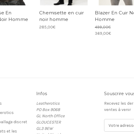
se En
Chemisette en cuir
Blazer En Cuir N
 Noir Homme
noir homme
Homme
285,00€
499,00€
369,00€
Infos
Souscrire vou
s
Leatherotics
Recevez les der
PO Box 9068
ventes à venir
erotics
GL North Office
allage discret
GLOUCESTER
A
GL3 9EW
d
ets et les