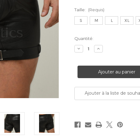
Taille:
(Requis)
S
M
L
XL
Stock
Quantité:
Actuel:
Diminuer
Augmenter
la
la
quantité:
quantité:
Ajouter à la liste de souha