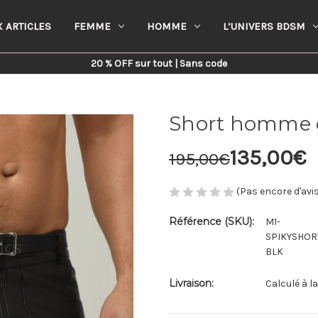
 ARTICLES
FEMME
HOMME
L’UNIVERS BDSM
Home
Homme
Shorts
Short homme en cuir noir
20 % OFF sur tout | Sans code
Short homme e
135,00€
195,00€
(Pas encore d'avi
Référence (SKU):
M1-
SPIKYSHO
BLK
Livraison:
Calculé à l