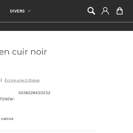
DIVERS
n cuir noir
s)
Écrire une Critique
5056226430232
RTSNEW-
a caisse