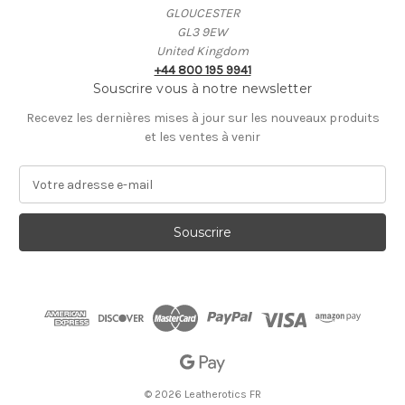
GLOUCESTER
GL3 9EW
United Kingdom
+44 800 195 9941
Souscrire vous à notre newsletter
Recevez les dernières mises à jour sur les nouveaux produits
et les ventes à venir
A
d
r
e
s
s
e
E
-
m
a
i
© 2026 Leatherotics FR
l