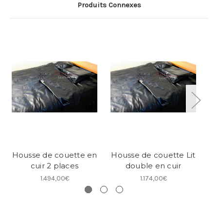
Produits Connexes
Housse de couette en
Housse de couette Lit
H
cuir 2 places
double en cuir
t
1.494,00€
1.174,00€