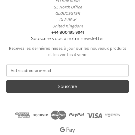
PO Box 9068
GL North Office
GLOUCESTER
GL3 9EW
United Kingdom
+44 800 195 9941
Souscrire vous à notre newsletter
Recevez les dernières mises à jour sur les nouveaux produits
et les ventes à venir
A
d
r
e
s
s
e
E
-
m
a