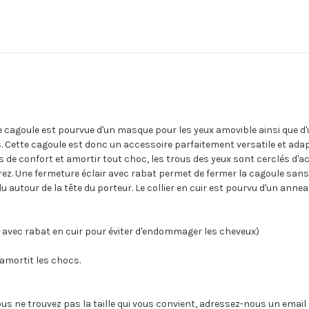
te cagoule est pourvue d'un masque pour les yeux amovible ainsi que d
. Cette cagoule est donc un accessoire parfaitement versatile et adap
s de confort et amortir tout choc, les trous des yeux sont cerclés d'aci
erez. Une fermeture éclair avec rabat permet de fermer la cagoule sans 
u autour de la tête du porteur. Le collier en cuir est pourvu d'un anne
ère avec rabat en cuir pour éviter d'endommager les cheveux)
 amortit les chocs.
i vous ne trouvez pas la taille qui vous convient, adressez-nous un em