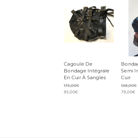
Cagoule De
Bonda
Bondage Intégrale
Semi I
En Cuir À Sangles
Cuir
175,00€
139,00€
95,00€
79,00€