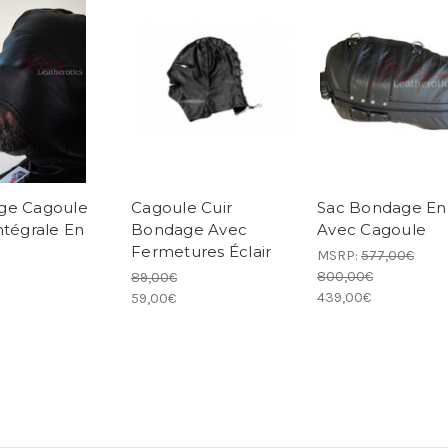
ge Cagoule
Cagoule Cuir
Sac Bondage En 
ntégrale En
Bondage Avec
Avec Cagoule
Fermetures Éclair
MSRP:
577,00€
800,00€
89,00€
439,00€
59,00€