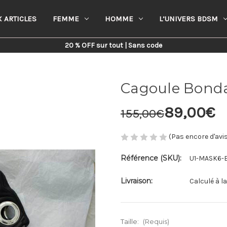
 ARTICLES
FEMME
HOMME
L’UNIVERS BDSM
me
L’Univers BDSM
Cagoules de Bondage
Cagoule Bondage Cuir De Ch
20 % OFF sur tout | Sans code
Cagoule Bonda
89,00€
155,00€
(Pas encore d'avi
Référence (SKU):
U1-MASK6-
Livraison:
Calculé à l
Taille:
(Requis)