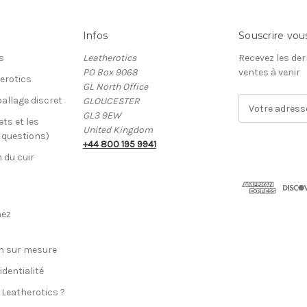
Infos
Souscrire vou
s
Leatherotics
Recevez les der
PO Box 9068
ventes à venir
erotics
GL North Office
allage discret
GLOUCESTER
A
GL3 9EW
d
ets et les
United Kingdom
r
x questions)
+44 800 195 9941
e
n du cuir
s
s
e
E
hez
-
m
a
n sur mesure
i
identialité
l
 Leatherotics ?