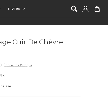
DIVERS
èvre
ge Cuir De Chèvre
s)
Écrire une Critique
BLK
a caisse