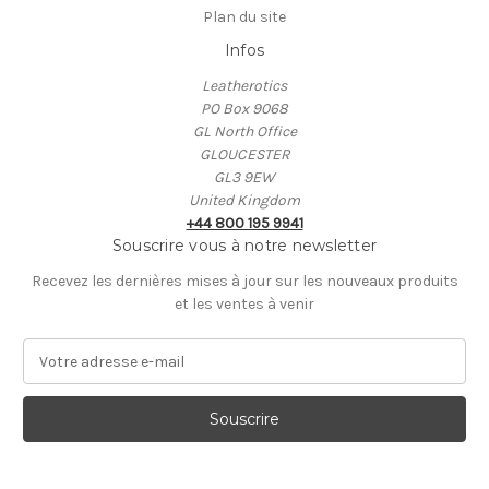
Plan du site
Infos
Leatherotics
PO Box 9068
GL North Office
GLOUCESTER
GL3 9EW
United Kingdom
+44 800 195 9941
Souscrire vous à notre newsletter
Recevez les dernières mises à jour sur les nouveaux produits
et les ventes à venir
A
d
r
e
s
s
e