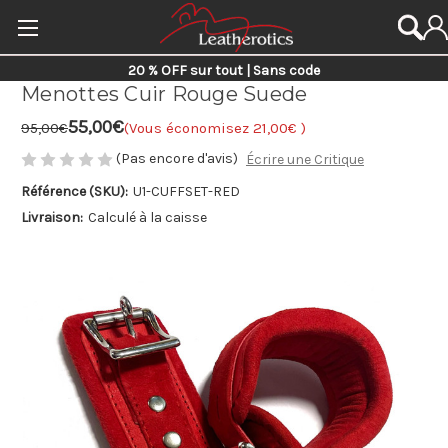
20 % OFF sur tout | Sans code
Menottes Cuir Rouge Suede
55,00€
95,00€
(Vous économisez
21,00€
)
(Pas encore d'avis)
Écrire une Critique
Référence (SKU):
U1-CUFFSET-RED
Livraison:
Calculé à la caisse