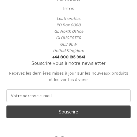
Infos
Leatherotics
PO Box 9068
GL North Office
GLOUCESTER
GL3 9EW
United Kingdom
+44 800 195 9941
Souscrire vous à notre newsletter
Recevez les dernières mises à jour sur les nouveaux produits
et les ventes à venir
A
d
r
e
s
s
e