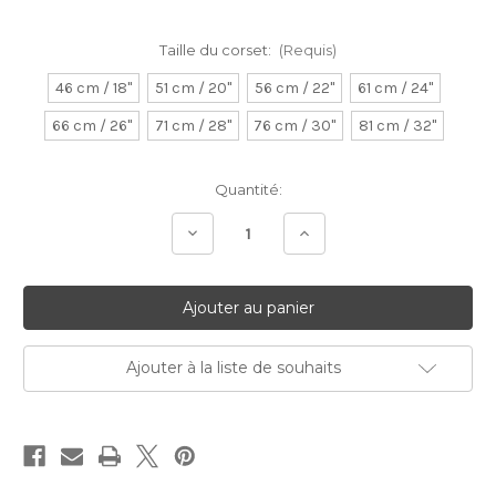
Taille du corset:
(Requis)
46 cm / 18"
51 cm / 20"
56 cm / 22"
61 cm / 24"
66 cm / 26"
71 cm / 28"
76 cm / 30"
81 cm / 32"
Stock
Quantité:
Actuel:
Diminuer
Augmenter
la
la
quantité:
quantité:
Ajouter à la liste de souhaits