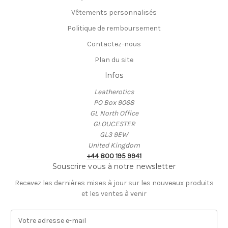
Vêtements personnalisés
Politique de remboursement
Contactez-nous
Plan du site
Infos
Leatherotics
PO Box 9068
GL North Office
GLOUCESTER
GL3 9EW
United Kingdom
+44 800 195 9941
Souscrire vous à notre newsletter
Recevez les dernières mises à jour sur les nouveaux produits
et les ventes à venir
A
d