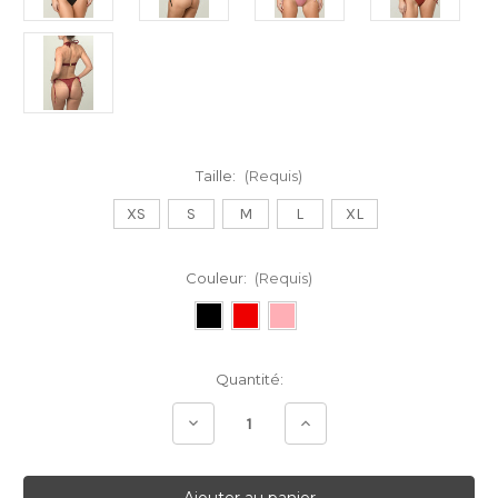
Taille:
(Requis)
XS
S
M
L
XL
Couleur:
(Requis)
Stock
Quantité:
Actuel:
Diminuer
Augmenter
la
la
quantité:
quantité: