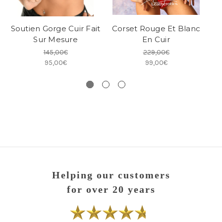
Soutien Gorge Cuir Fait
Corset Rouge Et Blanc
Ca
Sur Mesure
En Cuir
145,00€
229,00€
95,00€
99,00€
Helping our customers
for over 20 years