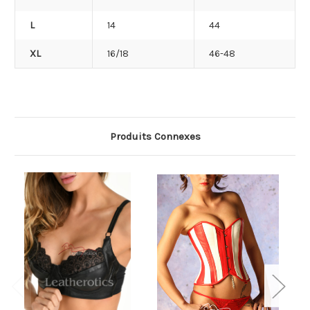
L
14
44
XL
16/18
46-48
Produits Connexes