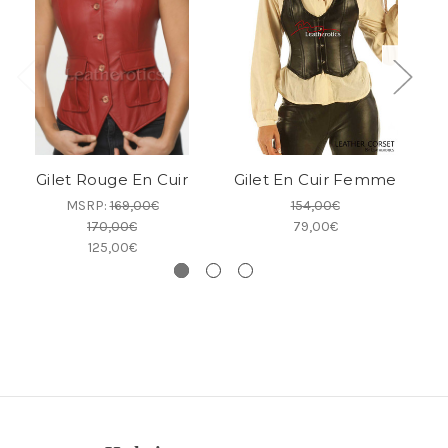
Gilet Rouge En Cuir
Gilet En Cuir Femme
G
MSRP:
169,00€
154,00€
170,00€
79,00€
125,00€