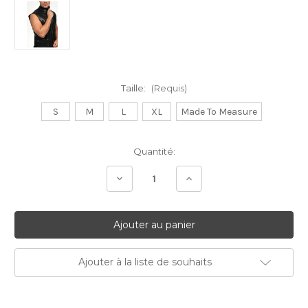
Taille:
(Requis)
S
M
L
XL
Made To Measure
Stock
Quantité:
Actuel:
Diminuer
Augmenter
la
la
quantité:
quantité:
Ajouter à la liste de souhaits