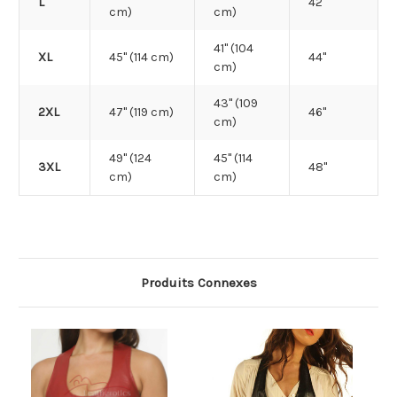
L
42"
cm)
cm)
41" (104
XL
45" (114 cm)
44"
cm)
43" (109
2XL
47" (119 cm)
46"
cm)
49" (124
45" (114
3XL
48"
cm)
cm)
Produits Connexes