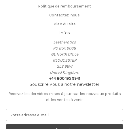
Politique de remboursement
Contactez-nous
Plan du site
Infos
Leatherotics
PO Box 9068
GL North Office
GLOUCESTER
GL3 9EW
United Kingdom
+44 800 195 9941
Souscrire vous à notre newsletter
Recevez les dernières mises à jour sur les nouveaux produits
et les ventes à venir
A
d
r