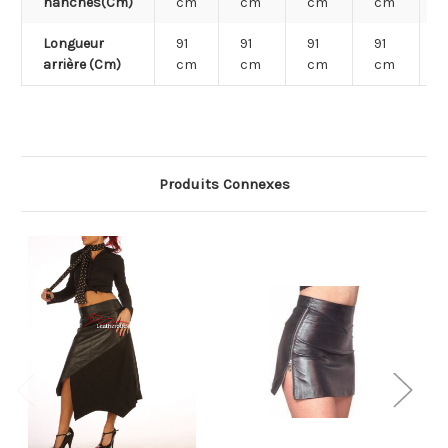
hanches(Cm)
cm
cm
cm
cm
Longueur
91
91
91
91
9
arrière (Cm)
cm
cm
cm
cm
Produits Connexes