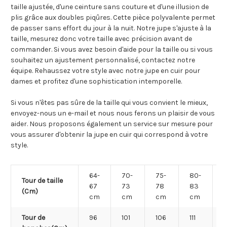
taille ajustée, d'une ceinture sans couture et d'une illusion de
plis grâce aux doubles piqûres. Cette pièce polyvalente permet
de passer sans effort du jour à la nuit. Notre jupe s'ajuste à la
taille, mesurez donc votre taille avec précision avant de
commander. Si vous avez besoin d'aide pour la taille ou si vous
souhaitez un ajustement personnalisé, contactez notre
équipe. Rehaussez votre style avec notre jupe en cuir pour
dames et profitez d'une sophistication intemporelle.
Si vous n'êtes pas sûre de la taille qui vous convient le mieux,
envoyez-nous un e-mail et nous nous ferons un plaisir de vous
aider. Nous proposons également un service sur mesure pour
vous assurer d'obtenir la jupe en cuir qui correspond à votre
style.
64-
70-
75-
80-
Tour de taille
67
73
78
83
(Cm)
cm
cm
cm
cm
Tour de
96
101
106
111
1