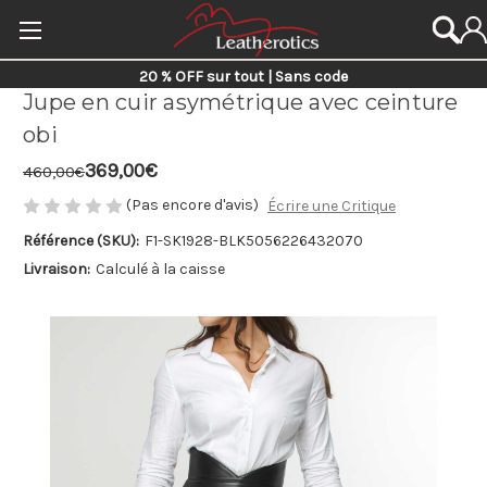
20 % OFF sur tout | Sans code
Jupe en cuir asymétrique avec ceinture
obi
369,00€
460,00€
(Pas encore d'avis)
Écrire une Critique
Référence (SKU):
F1-SK1928-BLK
5056226432070
Livraison:
Calculé à la caisse