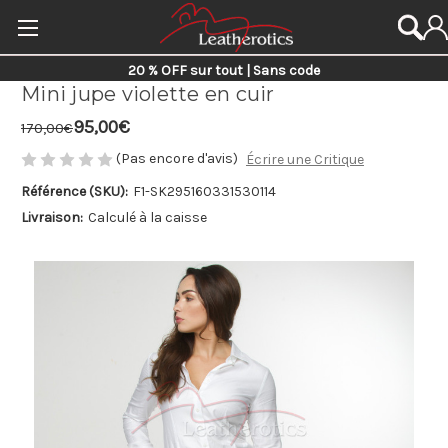
20 % OFF sur tout | Sans code
Mini jupe violette en cuir
95,00€
170,00€
(Pas encore d'avis)
Écrire une Critique
Référence (SKU):
F1-SK29
5160331530114
Livraison:
Calculé à la caisse