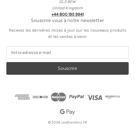
GL3 9EW
United Kingdom
+44 800 195 9941
Souscrire vous à notre newsletter
Recevez les dernières mises à jour sur les nouveaux produits
et les ventes à venir
A
d
r
e
s
s
e
E
-
m
a
i
© 2026 Leatherotics FR
l