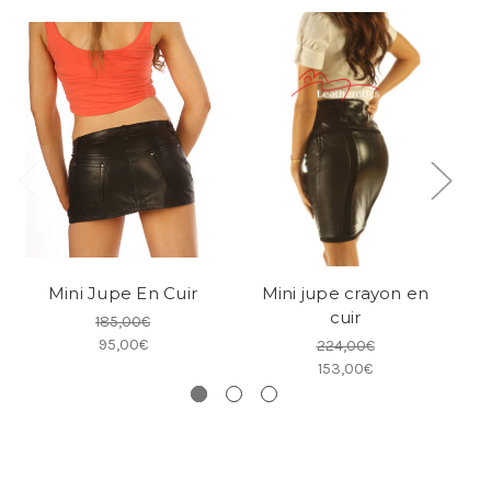
Mini Jupe En Cuir
Mini jupe crayon en
Mi
cuir
185,00€
95,00€
224,00€
153,00€