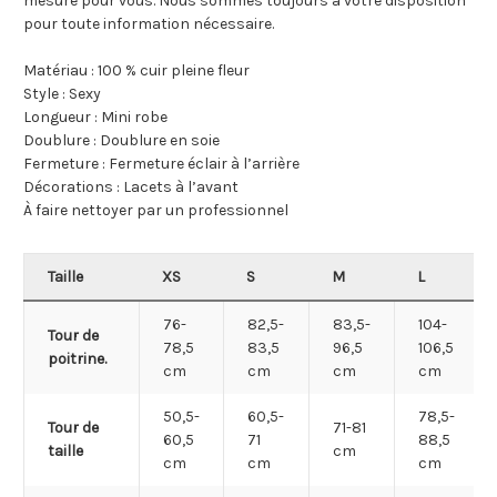
mesure pour vous. Nous sommes toujours à votre disposition
pour toute information nécessaire.
Matériau : 100 % cuir pleine fleur
Style : Sexy
Longueur : Mini robe
Doublure : Doublure en soie
Fermeture : Fermeture éclair à l’arrière
Décorations : Lacets à l’avant
À faire nettoyer par un professionnel
Taille
XS
S
M
L
76-
82,5-
83,5-
104-
Tour de
78,5
83,5
96,5
106,5
poitrine.
cm
cm
cm
cm
50,5-
60,5-
78,5-
Tour de
71-81
60,5
71
88,5
taille
cm
cm
cm
cm