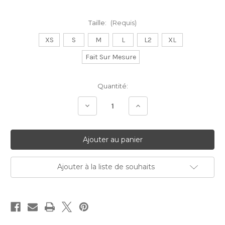
Taille:
(Requis)
XS
S
M
L
L2
XL
Fait Sur Mesure
Stock
Quantité:
Actuel:
Diminuer
Augmenter
la
la
quantité:
quantité:
Ajouter à la liste de souhaits