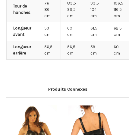
76-
83,5-
93,5-
106,5-
Tour de
86
93,5
104
116,5
hanches
cm
cm
cm
cm
Longueur
59
60
61,5
62,5
avant
cm
cm
cm
cm
Longueur
56,5
56,5
59
60
arrière
cm
cm
cm
cm
Produits Connexes