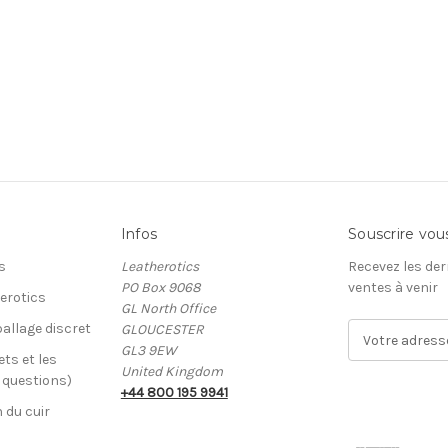
Infos
Souscrire vou
s
Leatherotics
Recevez les der
PO Box 9068
ventes à venir
erotics
GL North Office
allage discret
GLOUCESTER
A
GL3 9EW
d
ets et les
United Kingdom
r
x questions)
+44 800 195 9941
e
n du cuir
s
s