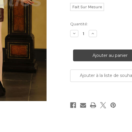
Fait Sur Mesure
Stock
Quantité:
Actuel:
Diminuer
Augmenter
la
la
quantité:
quantité:
Ajouter à la liste de souha