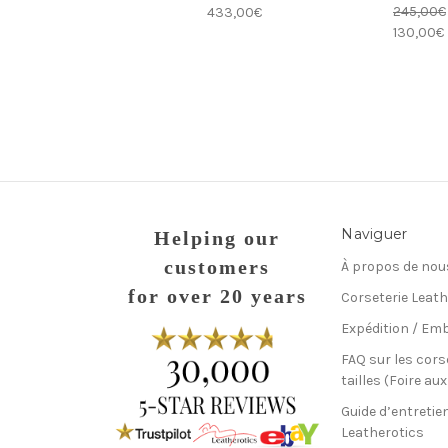
245,00€
433,00€
130,00€
Naviguer
Helping our
customers
À propos de nou
for over 20 years
Corseterie Leath
Expédition / Emb
FAQ sur les cors
tailles (Foire au
Guide d’entretie
Leatherotics