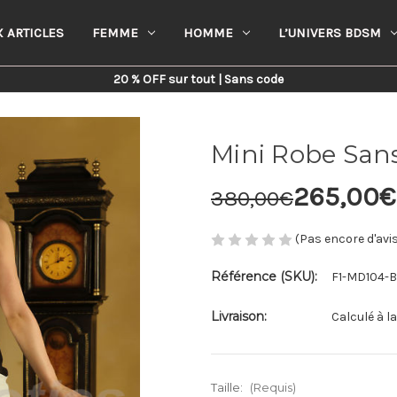
 ARTICLES
FEMME
HOMME
L’UNIVERS BDSM
Home
Femme
Mini Robe Sans Manches En Cuir
20 % OFF sur tout | Sans code
Mini Robe San
265,00€
380,00€
(Pas encore d'avi
Référence (SKU):
F1-MD104-
Livraison:
Calculé à l
Taille:
(Requis)