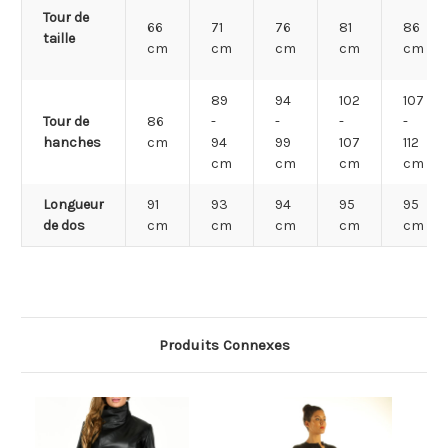
Tour de
66
71
76
81
86
taille
cm
cm
cm
cm
cm
89
94
102
107
Tour de
86
-
-
-
-
hanches
cm
94
99
107
112
cm
cm
cm
cm
Longueur
91
93
94
95
95
de dos
cm
cm
cm
cm
cm
Produits Connexes