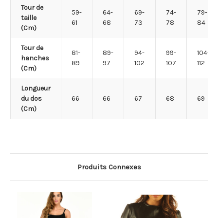
Tour de
59-
64-
69-
74-
79-
taille
61
68
73
78
84
(Cm)
Tour de
81-
89-
94-
99-
104-
hanches
89
97
102
107
112
(Cm)
Longueur
du dos
66
66
67
68
69
(Cm)
Produits Connexes