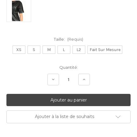
Taille:
(Requis)
XS
S
M
L
L2
Fait Sur Mesure
Stock
Quantité:
Actuel:
Diminuer
Augmenter
la
la
quantité:
quantité:
Ajouter à la liste de souhaits