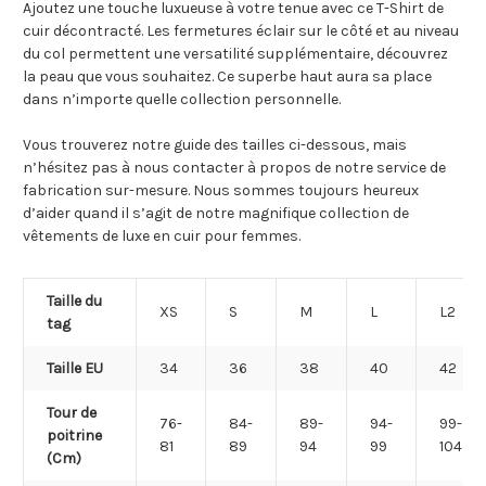
Ajoutez une touche luxueuse à votre tenue avec ce T-Shirt de
cuir décontracté. Les fermetures éclair sur le côté et au niveau
du col permettent une versatilité supplémentaire, découvrez
la peau que vous souhaitez. Ce superbe haut aura sa place
dans n’importe quelle collection personnelle.
Vous trouverez notre guide des tailles ci-dessous, mais
n’hésitez pas à nous contacter à propos de notre service de
fabrication sur-mesure. Nous sommes toujours heureux
d’aider quand il s’agit de notre magnifique collection de
vêtements de luxe en cuir pour femmes.
Taille du
XS
S
M
L
L2
tag
Taille EU
34
36
38
40
42
Tour de
76-
84-
89-
94-
99-
poitrine
81
89
94
99
104
(Cm)