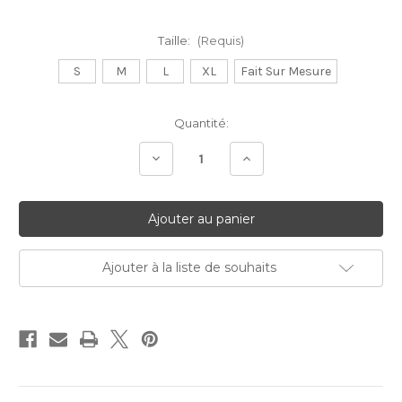
Taille:
(Requis)
S
M
L
XL
Fait Sur Mesure
Stock
Quantité:
Actuel:
Diminuer
Augmenter
la
la
quantité:
quantité:
Ajouter à la liste de souhaits