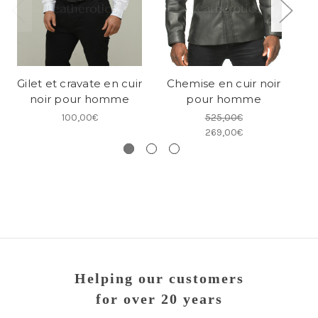
Gilet et cravate en cuir
Chemise en cuir noir
S
noir pour homme
pour homme
100,00€
525,00€
269,00€
Helping our customers
for over 20 years