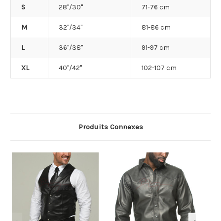
S
28"/30"
71-76 cm
M
32"/34"
81-86 cm
L
36"/38"
91-97 cm
XL
40"/42"
102-107 cm
Produits Connexes