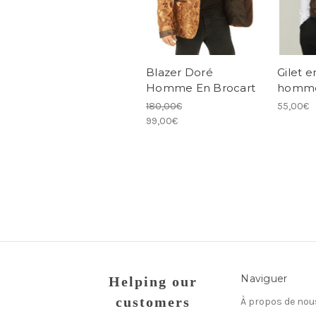
Blazer Doré
Gilet e
Homme En Brocart
homm
180,00€
55,00€
99,00€
Naviguer
Helping our
customers
À propos de nou