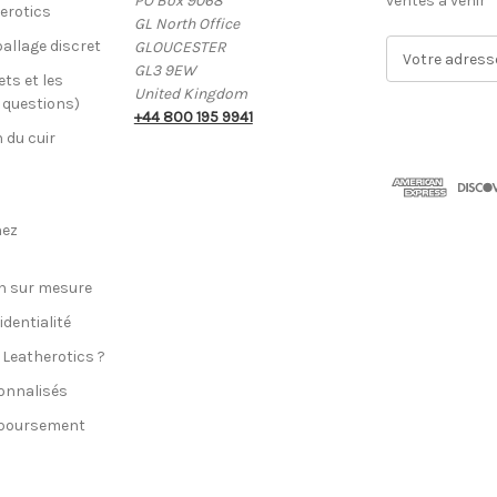
PO Box 9068
ventes à venir
erotics
GL North Office
allage discret
GLOUCESTER
A
GL3 9EW
d
ets et les
United Kingdom
r
x questions)
+44 800 195 9941
e
n du cuir
s
s
e
E
hez
-
m
a
n sur mesure
i
identialité
l
 Leatherotics ?
onnalisés
mboursement