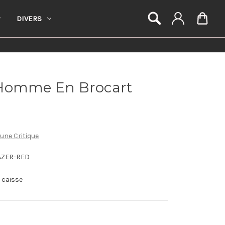
DIVERS
 Homme En Brocart
 une Critique
AZER-RED
a caisse