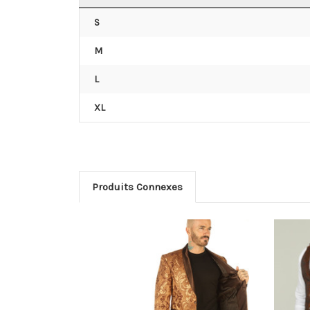
S
M
L
XL
Produits Connexes