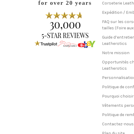
for over 20 years
Corseterie Leath
Expédition / Emb
FAQ sur les cors
tailles (Foire au
Guide d’entretie
Leatherotics
Notre mission
Opportunités c
Leatherotics
Personnalisatio
Politique de conf
Pourquoi choisir
Vêtements pers
Politique de re
Contactez-nous
Plan du site