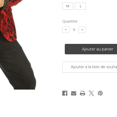
M
L
Stock
Quantité:
Actuel:
Diminuer
Augmenter
la
la
quantité:
quantité:
Ajouter à la liste de souha