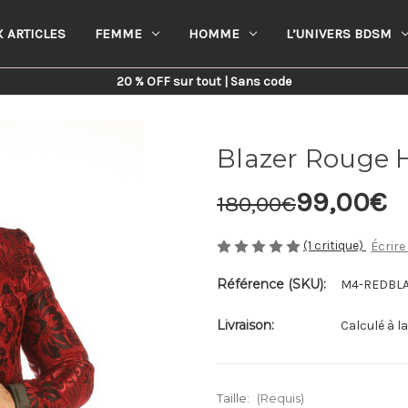
 ARTICLES
FEMME
HOMME
L’UNIVERS BDSM
Home
Homme
Steampunk
Blazer Rouge Homme En Brocart
20 % OFF sur tout | Sans code
Blazer Rouge
99,00€
180,00€
(1 critique)
Écrire
Référence (SKU):
M4-REDBL
Livraison:
Calculé à l
Taille:
(Requis)