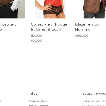
n brocart
Corset Fleur Rouge
Blazer en cuir
e
Et Or En Brocart
Homme
110,00€
368,00€
60,00€
Infos
Souscrire vou
s
Leatherotics
Recevez les der