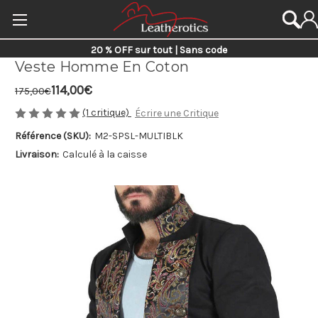
20 % OFF sur tout | Sans code
Veste Homme En Coton
114,00€
175,00€
(1 critique)
Écrire une Critique
Référence (SKU):
M2-SPSL-MULTIBLK
Livraison:
Calculé à la caisse