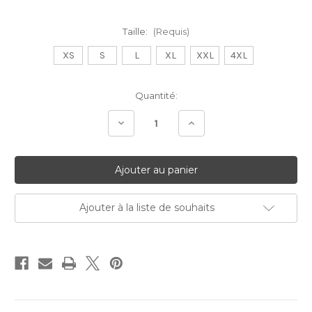
Taille:
(Requis)
XS
S
L
XL
XXL
4XL
Stock
Quantité:
Actuel:
Diminuer
Augmenter
la
la
quantité:
quantité:
Ajouter à la liste de souhaits