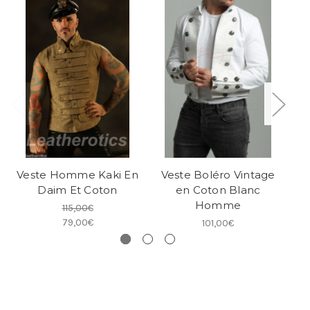
Veste Homme Kaki En
Veste Boléro Vintage
V
Daim Et Coton
en Coton Blanc
Homme
115,00€
79,00€
101,00€