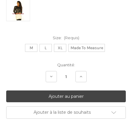
Size:
(Requis)
M
L
XL
Made To Measure
Stock
Quantité:
Actuel:
Diminuer
Augmenter
la
la
quantité:
quantité:
Ajouter à la liste de souhaits