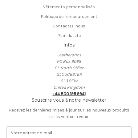
Vêtements personnalisés
Politique de remboursement
Contactez-nous
Plan du site
Infos
Leatherotics
PO Box 9068
GL North Office
GLOUCESTER
GL3 9EW
United Kingdom
+44 800 195 9941
Souscrire vous à notre newsletter
Recevez les dernières mises à jour sur les nouveaux produits
et les ventes à venir
A
d