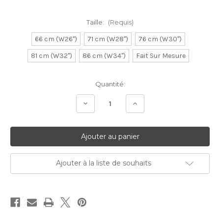
Taille:
(Requis)
66 cm (W26")
71 cm (W28")
76 cm (W30")
81 cm (W32")
86 cm (W34")
Fait Sur Mesure
Stock
Quantité:
Actuel:
Diminuer
Augmenter
la
la
quantité:
quantité:
Ajouter à la liste de souhaits