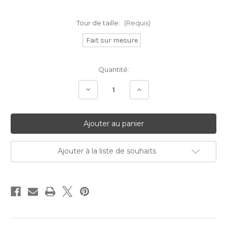
Tour de taille:
(Requis)
Fait sur mesure
Stock
Quantité:
Actuel:
Diminuer
Augmenter
la
la
quantité:
quantité:
Ajouter à la liste de souhaits