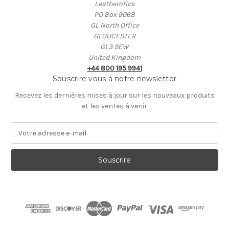
Leatherotics
PO Box 9068
GL North Office
GLOUCESTER
GL3 9EW
United Kingdom
+44 800 195 9941
Souscrire vous à notre newsletter
Recevez les dernières mises à jour sur les nouveaux produits
et les ventes à venir
A
d
r
e
s
s
e
E
-
m