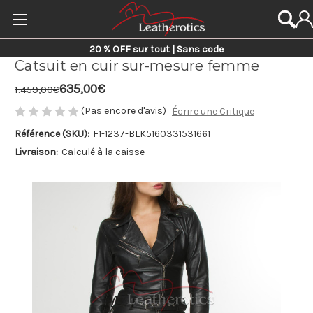
20 % OFF sur tout | Sans code
Catsuit en cuir sur-mesure femme
635,00€
1.459,00€
(Pas encore d'avis)
Écrire une Critique
Référence (SKU):
F1-1237-BLK
5160331531661
Livraison:
Calculé à la caisse