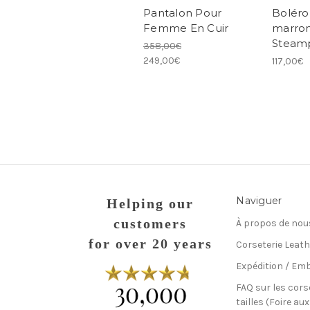
Pantalon Pour
Boléro
Femme En Cuir
marro
Steam
358,00€
249,00€
117,00€
Naviguer
Helping our
customers
À propos de nou
for over 20 years
Corseterie Leath
Expédition / Emb
FAQ sur les cors
tailles (Foire au