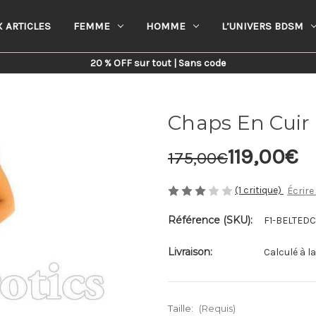
 ARTICLES
FEMME
HOMME
L’UNIVERS BDSM
Home
Femme
Chaps En Cuir Pour Femme
20 % OFF sur tout | Sans code
Chaps En Cui
119,00€
175,00€
(1 critique)
Écrire
Référence (SKU):
F1-BELTED
Livraison:
Calculé à l
Taille:
(Requis)