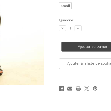
Small
Stock
Quantité:
Actuel:
Diminuer
Augmenter
la
la
quantité:
quantité:
Ajouter à la liste de souha