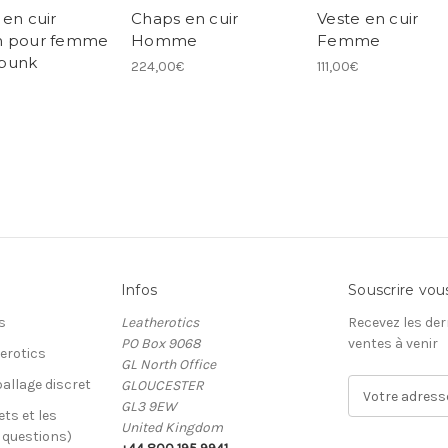
 en cuir
Chaps en cuir
Veste en cuir
n pour femme
Homme
Femme
punk
224,00€
111,00€
Infos
Souscrire vou
s
Leatherotics
Recevez les der
PO Box 9068
ventes à venir
erotics
GL North Office
allage discret
GLOUCESTER
A
GL3 9EW
d
ets et les
United Kingdom
r
x questions)