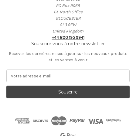
PO Box 9068
GL North Office
GLOUCESTER
GL3 9EW
United Kingdom
+44 800 195 9941
Souscrire vous à notre newsletter
Recevez les dernières mises à jour sur les nouveaux produits
et les ventes à venir
A
d
r
e
s
s
e
E
-
m