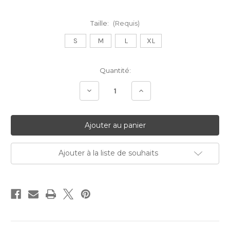
Taille:
(Requis)
S
M
L
XL
Stock
Quantité:
Actuel:
Diminuer
Augmenter
la
la
quantité:
quantité:
Ajouter à la liste de souhaits